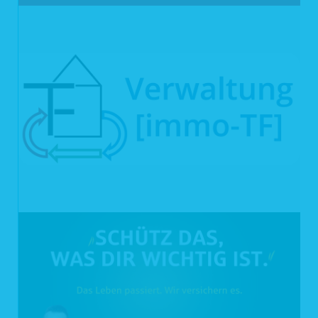
Empfang von Cookies eingeschaltet zu lassen.
4 Kategorien von Empfängern
Zur Erfüllung der vorgesehenen Zwecke kann auf die jeweils erforderlichen
Daten ein abteilungsübergreifender Zugriff innerhalb unseres Unternehmens
stattfinden. Auch von uns eingesetzte Auftragsverarbeiter können für bestimmte
Zwecke Daten erhalten, z.B. für IT-Dienstleistungen, Aktenvernichtung und
Marketing. Weitere Empfänger personenbezogener Daten können darüber
hinaus z. B. öffentliche Stellen, Kredit- und Finanzdienstleistungsinstitute,
Rechtsanwälte und Steuerberater oder Auskunfteien sein.
5 Übermittlung in ein Drittland oder an eine internationale
Organisation
Eine Datenübermittlung in Drittstaaten findet nur statt, soweit dies z.B. zur
Durchführung eines Vertrags erforderlich oder gesetzlich vorgeschrieben ist, Sie
uns Ihre Einwilligung erteilt haben oder dies aus Tarifvertrag oder
Betriebsvereinbarung hervorgeht, z.B. im Rahmen eines Konzerndatentransfers.
Im Rahmen der Wartung von IT-Komponenten ist darüber hinaus nicht
auszuschließen, dass ein IT-Dienstleister aus einem Drittland (z. B. USA) in
seltenen Fällen Einsicht in personenbezogene Daten erhalten könnte. Ansonsten
findet keine Übermittlung von personenbezogenen Daten in Drittländer oder an
eine internationale Organisation statt.