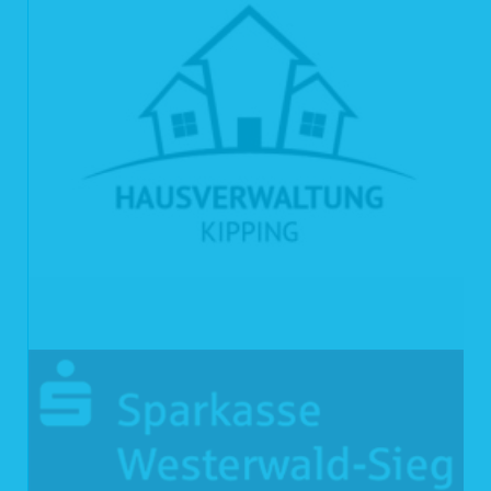
Abrufs, übertragene Datenmenge und Meldung über den Erfolg des Abrufs (sog.
Web-Log). Diese Zugriffsdaten verwenden wir ausschließlich in nicht
personalisierter Form für die stetige Verbesserung unseres Internetangebots und
zu statistischen Zwecken.
3.3 Kontaktformular
Unter Angabe Ihres Namens und Ihrer E-Mail-Adresse können Sie Kontakt mit
uns aufnehmen. Die über unser Kontaktformular aufgenommenen Daten werden
wir nur für die Bearbeitung von Anfragen, die durch das Kontaktformular
eingehen, verwenden. Nach Bearbeitung der Anfrage werden die erhobenen
Daten gelöscht, falls dem nicht gesetzliche Regelungen entgegenstehen.
3.4 Cookies
Haus & Grund setzt so genannte Session- und Flash-Cookies (Textdateien, die
bei dem Besuch auf einer Internetseite auf dem Computer des Benutzers
gespeichert werden) ein, die es Haus & Grund ermöglicht, die Nutzung unserer
Internetangebote angenehm und effizient zu gestalten. Diese Session-Cookies
werden mit dem Schließen des Browsers wieder gelöscht. Darüber hinaus
verwendet Haus & Grund – wenn Sie dies zulassen – auch sogenannte
persistente Cookies, die über die Session hinaus eingesetzt werden
(„sessionübergreifende Cookies“). Insbesondere diese Cookies dienen dazu,
das Internetangebot von Haus & Grund nutzerfreundlich, effektiver und sicherer
zu machen.
Selbstverständlich können Sie Ihren Browser so einrichten, dass er Cookies
nicht auf der Festplatte ablegt. In diesem Zusammenhang wird darauf
hingewiesen, dass dann einige Funktionen unseres Internetangebots nicht oder
nicht vollständig genutzt werden können. Wir empfehlen Ihnen deshalb, den