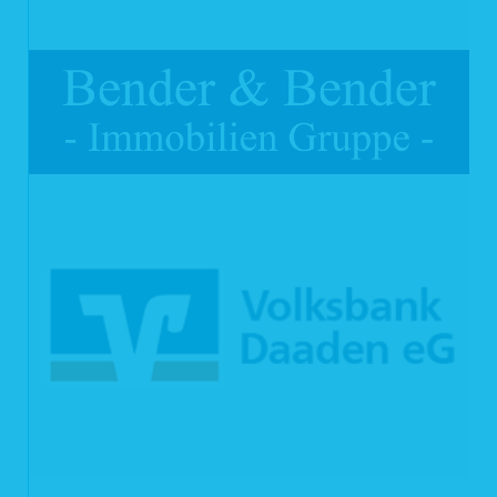
der Betrugs- und Geldwäscheprävention, Erfüllung steuerrechtlicher Kontroll-
und Meldepflichten und der Auskunft an Behörden.
2.4 Interessenabwägung (Art. 6 Abs. 1f DS-GVO)
Zur Wahrung berechtigter Interessen von uns oder Dritten erfolgt darüber hinaus
eine Datenverarbeitung für bestimmte Zwecke nach vorheriger
Interessenabwägung, z.B. zur Sicherstellung des Hausrechts, Wahrung
rechtlicher Ansprüche, Aufklärung von Straftaten, Ermittlung von Ausfallrisiken,
optimierten Produktentwicklung, optimierten Kundenansprache zu
Werbezwecken, optimierten Bedarfsplanung oder zur Sicherstellung der
Datensicherheit.
3 Weitergehende Datenverarbeitung im Rahmen der
Webseitennutzung
3.1 Pseudonymisierte Nutzung der Internetseite
Sie können unsere Internetseiten grundsätzlich besuchen, ohne uns
personenbezogene Daten mitzuteilen. Pseudonymisierte Nutzungsdaten werden
nicht mit den Daten des Trägers des Pseudonyms zusammengeführt. Eine
Erstellung von pseudonymen Nutzungsprofilen findet nicht statt.
3.2 Statistische Auswertung der Besuche dieser Internetseite
Wir erheben, verarbeiten und speichern bei dem Aufruf dieser Internetseite oder
einzelner Dateien der Internetseite folgende Daten: IP-Adresse, Webseite, von
der aus die Datei abgerufen wurde, Name der Datei, Datum und Uhrzeit des