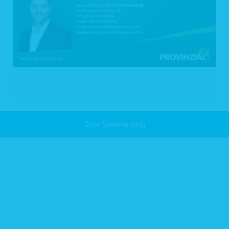
6 Dauer der Datenspeicherung
Nach Abschluss eines Bewerbungsauswahlverfahrens werden wir Ihre Daten in
der Regel innerhalb von 3 Monaten löschen, sofern keine Anstellung in unserem
Unternehmen erfolgt. Für die Dauer der Vertragsbeziehung werden die
personenbezogenen Daten bei uns gespeichert, darüber hinaus betragen
gesetzliche Verjährungsfristen in der Regel drei Jahre. Es gelten verschiedene
Aufbewahrungs- und Dokumentationspflichten z.B. aus dem Handelsgesetzbuch
(HGB) und der Abgabenordnung (AO), die bis zu zehn Jahre betragen.
7 Recht auf Auskunft, Berichtigung, Löschung, Einschränkung,
Datenübertragbarkeit
Zum Seitenanfang
Sie haben das Recht auf Auskunft nach Art. 15 DS-GVO, das Recht auf
Berichtigung nach Art. 16 DS-GVO, das Recht auf Löschung nach Art. 17 DS-
GVO, das Recht auf Einschränkung der Verarbeitung nach Art. 18 DS-GVO
sowie das Recht auf Datenübertragbarkeit aus Art. 20 DS-GVO. Beim Auskunfts-
sowie beim Löschungsrecht gelten die Einschränkungen nach §§ 34 und 35
BDSG.
8 Widerruf von Einwilligungen
Eine erteilte Einwilligung können Sie jederzeit widerrufen. Der Zusendung